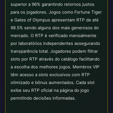
superior a 96% garantindo retornos justos
para os jogadores. Jogos como Fortune Tiger
e Gates of Olympus apresentam RTP de até
98.5% sendo alguns dos mais generosos do
mercado. O RTP é verificado mensalmente
por laboratórios independentes assegurando
transparência total. Jogadores podem filtrar
slots por RTP através do catálogo facilitando
a escolha dos melhores jogos. Membros VIP
têm acesso a slots exclusivos com RTP
otimizado e bônus aumentados. Cada slot
exibe seu RTP oficial na página do jogo
permitindo decisões informadas.