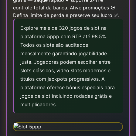
grátis — saque rápido + suporte 24h e
controle total da banca. Ative promoções 🎯.
Defina limite de perda e preserve seu lucro ✅.
Explore mais de 320 jogos de slot na
plataforma 5ppp com RTP até 98.5%.
Todos os slots são auditados
mensalmente garantindo jogabilidade
justa. Jogadores podem escolher entre
slots clássicos, video slots modernos e
títulos com jackpots progressivos. A
plataforma oferece bônus especiais para
jogos de slot incluindo rodadas grátis e
multiplicadores.