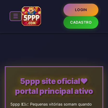
LOGIN
☰
CADASTRO
5ppp site oficial❤️
portal principal ativo
5ppp 💵📈 Pequenas vitórias somam quando