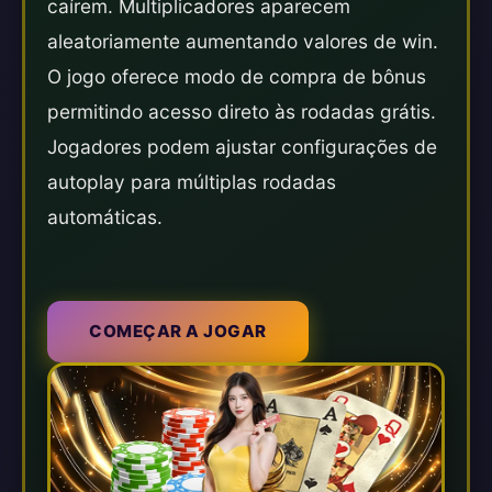
caírem. Multiplicadores aparecem
aleatoriamente aumentando valores de win.
O jogo oferece modo de compra de bônus
permitindo acesso direto às rodadas grátis.
Jogadores podem ajustar configurações de
autoplay para múltiplas rodadas
automáticas.
COMEÇAR A JOGAR