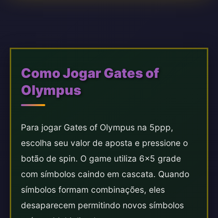
Como Jogar Gates of
Olympus
Para jogar Gates of Olympus na 5ppp,
escolha seu valor de aposta e pressione o
botão de spin. O game utiliza 6x5 grade
com símbolos caindo em cascata. Quando
símbolos formam combinações, eles
desaparecem permitindo novos símbolos