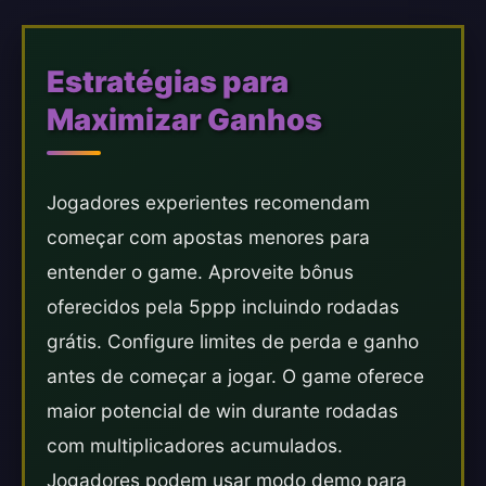
Estratégias para
Maximizar Ganhos
Jogadores experientes recomendam
começar com apostas menores para
entender o game. Aproveite bônus
oferecidos pela 5ppp incluindo rodadas
grátis. Configure limites de perda e ganho
antes de começar a jogar. O game oferece
maior potencial de win durante rodadas
com multiplicadores acumulados.
Jogadores podem usar modo demo para